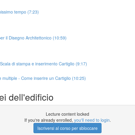
hissimo tempo (7:23)
 il Disegno Architettonico (10:59)
ala di stampa e inserimento Cartiglio (9:17)
ultiple - Come inserire un Cartiglio (10:25)
 dell'edificio
Lecture content locked
If you're already enrolled,
you'll need to login
.
Iscriversi al corso per sbloccare