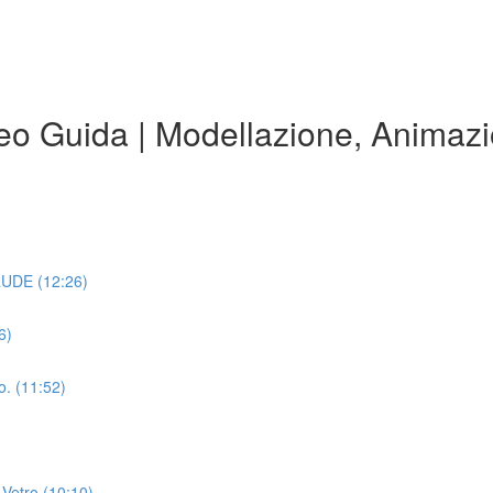
eo Guida | Modellazione, Animaz
RUDE (12:26)
6)
o. (11:52)
)
 Vetro (10:10)