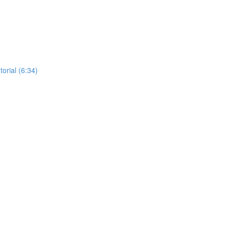
orial (6:34)
)