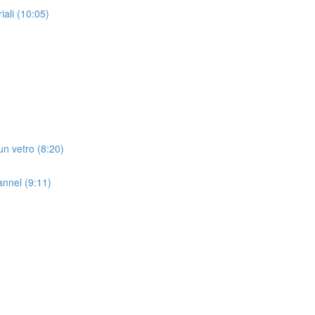
iali (10:05)
un vetro (8:20)
nnel (9:11)