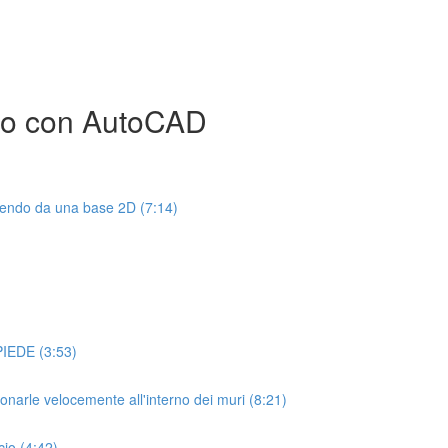
smo con AutoCAD
rtendo da una base 2D (7:14)
IEDE (3:53)
arle velocemente all'interno dei muri (8:21)
io (4:42)