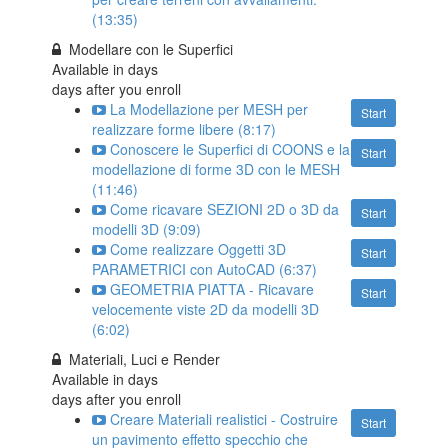
(13:35)
Modellare con le Superfici
Available in
days
days after you enroll
La Modellazione per MESH per
Start
realizzare forme libere (8:17)
Conoscere le Superfici di COONS e la
Start
modellazione di forme 3D con le MESH
(11:46)
Come ricavare SEZIONI 2D o 3D da
Start
modelli 3D (9:09)
Come realizzare Oggetti 3D
Start
PARAMETRICI con AutoCAD (6:37)
GEOMETRIA PIATTA - Ricavare
Start
velocemente viste 2D da modelli 3D
(6:02)
Materiali, Luci e Render
Available in
days
days after you enroll
Creare Materiali realistici - Costruire
Start
un pavimento effetto specchio che