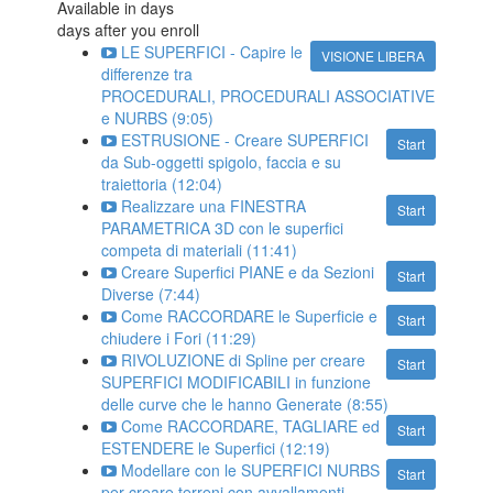
Available in
days
days after you enroll
LE SUPERFICI - Capire le
VISIONE LIBERA
differenze tra
PROCEDURALI, PROCEDURALI ASSOCIATIVE
e NURBS (9:05)
ESTRUSIONE - Creare SUPERFICI
Start
da Sub-oggetti spigolo, faccia e su
traiettoria (12:04)
Realizzare una FINESTRA
Start
PARAMETRICA 3D con le superfici
competa di materiali (11:41)
Creare Superfici PIANE e da Sezioni
Start
Diverse (7:44)
Come RACCORDARE le Superficie e
Start
chiudere i Fori (11:29)
RIVOLUZIONE di Spline per creare
Start
SUPERFICI MODIFICABILI in funzione
delle curve che le hanno Generate (8:55)
Come RACCORDARE, TAGLIARE ed
Start
ESTENDERE le Superfici (12:19)
Modellare con le SUPERFICI NURBS
Start
per creare terreni con avvallamenti.