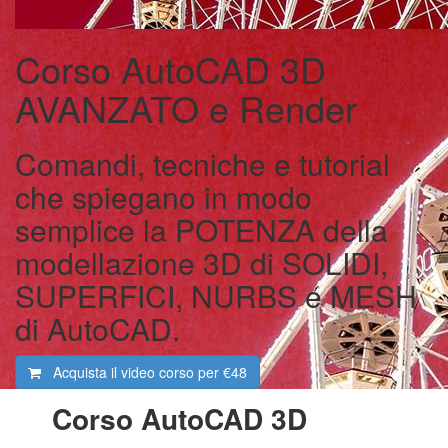
Corso AutoCAD 3D
AVANZATO e Render
Comandi, tecniche e tutorial
che spiegano in modo
semplice la POTENZA della
modellazione 3D di SOLIDI,
SUPERFICI, NURBS e MESH
di AutoCAD.
Acquista il video corso per
€48
Corso AutoCAD 3D